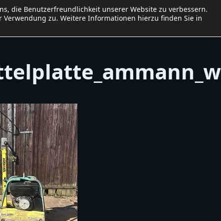
uns, die Benutzerfreundlichkeit unserer Website zu verbessern.
me
Baumaschinen
Preisliste
Kalender
Kontakt
 Verwendung zu. Weitere Informationen hierzu finden Sie in
Impressum
Datenschutzerklär
ttelplatte_ammann_