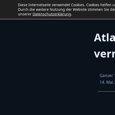
Diese Internetseite verwendet Cookies. Cookies helfen 
Ho
Baumaschinen
service
W&B
Durch die weitere Nutzung der Website stimmen Sie der
unserer
Datenschutzerklärung
.
Atl
ver
Atlas
Ganzer 
62D
14. Mai
Radlader
vermiete