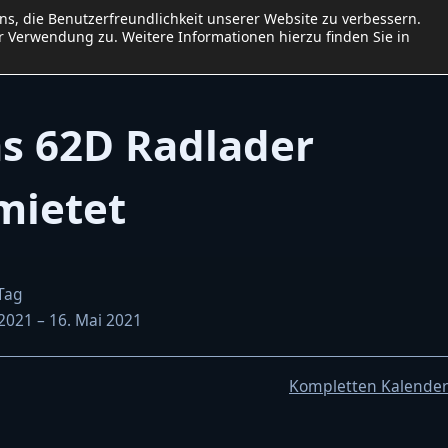
uns, die Benutzerfreundlichkeit unserer Website zu verbessern.
me
Baumaschinen
Preisliste
Kalender
Kontakt
 Verwendung zu. Weitere Informationen hierzu finden Sie in
Impressum
Datenschutzerklär
as 62D Radlader
mietet
Tag
 2021
–
16. Mai 2021
t
Kompletten Kalende