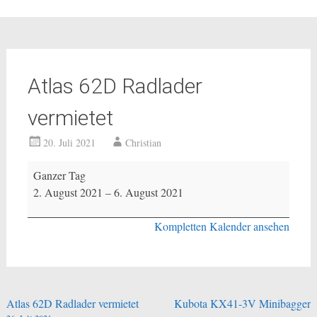
Atlas 62D Radlader
vermietet
20. Juli 2021
Christian
Atlas
Ganzer Tag
62D
2. August 2021
–
6. August 2021
Radlader
vermietet
Kompletten Kalender ansehen
Beitragsnavigation
Atlas 62D Radlader vermietet
Kubota KX41-3V Minibagger