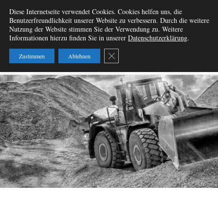
Zum
Diese Internetseite verwendet Cookies. Cookies helfen uns, die
Wir vermieten
Inhalt
Benutzerfreundlichkeit unserer Website zu verbessern. Durch die weitere
springen
Nutzung der Website stimmen Sie der Verwendung zu. Weitere
Baumaschinen – W&B
Informationen hierzu finden Sie in unserer
Datenschutzerklärung
.
Baumaschinenvermietung
GDPR Cookie-Banner schließen
Zustimmen
Ablehnen
GbR