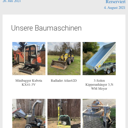
26. Juli 2021
Rerserviert
4. August 2021
Unsere Baumaschinen
Minibagger Kubota
Radlader Atlas62D
3-Seiten
KX41-3V
Kipperanhänger 3,5t
WM Meyer