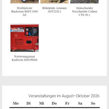
Holzhäcksler
Rüttelplatte Ammann
Steinschneider
Blackstone BSFC1600
AVP2220.1
Nasschneider Cedima
LE
CTS-56.1
Notstromaggregat
Kraftwele SDG9800S
Veranstaltungen im August–Oktober 2026
Mo
Montag
Di
Dienstag
Mi
Mittwoch
Do
Donnerstag
Fr
Freitag
Sa
Samstag
So
Sonntag