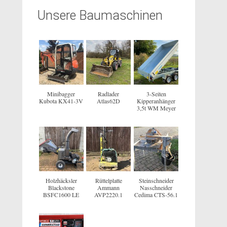
Unsere Baumaschinen
Minibagger
Radlader
3-Seiten
Kubota KX41-3V
Atlas62D
Kipperanhänger
3,5t WM Meyer
Holzhäcksler
Rüttelplatte
Steinschneider
Blackstone
Ammann
Nasschneider
BSFC1600 LE
AVP2220.1
Cedima CTS-56.1