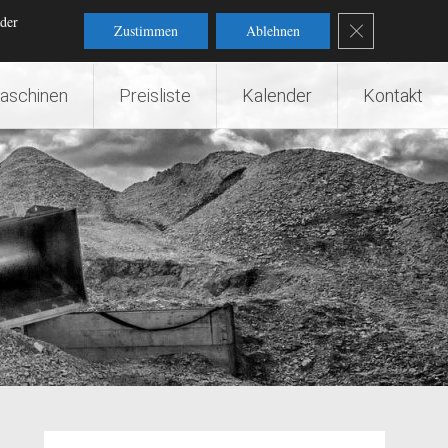
rmietung GbR
 der
GDPR Cookie-Ba
Zustimmen
Ablehnen
aschinen
Preisliste
Kalender
Kontakt