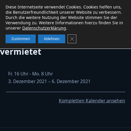
Diese Internetseite verwendet Cookies. Cookies helfen uns,
Baumaschinen
service
W&B
WhatsApp
die Benutzerfreundlichkeit unserer Website zu verbessern.
Durch die weitere Nutzung der Website stimmen Sie der
Verwendung zu. Weitere Informationen hierzu finden Sie in
unserer
Datenschutzerklärung
.
Kubota 41KX-3V Minibagger
GDPR Cookie-Banner schließe
Zustimmen
Ablehnen
vermietet
Kubota
Fr. 16 Uhr - Mo. 8 Uhr
41KX-
3. Dezember 2021
–
6. Dezember 2021
3V
Minibagger
vermietet
Kompletten Kalender ansehen