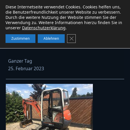
Diese Internetseite verwendet Cookies. Cookies helfen uns,
Baumaschinen
service
W&B
WhatsApp
die Benutzerfreundlichkeit unserer Website zu verbessern.
Durch die weitere Nutzung der Website stimmen Sie der
Verwendung zu. Weitere Informationen hierzu finden Sie in
unserer
Datenschutzerklärung
.
Kubota KX41-3V vermietet
GDPR Cookie-Banner schließe
Zustimmen
Ablehnen
Kubota
Ganzer Tag
KX41-
25. Februar 2023
3V
vermietet