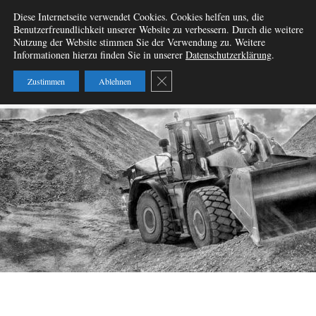
Zum
Diese Internetseite verwendet Cookies. Cookies helfen uns, die
Wir vermieten
Inhalt
Benutzerfreundlichkeit unserer Website zu verbessern. Durch die weitere
springen
Nutzung der Website stimmen Sie der Verwendung zu. Weitere
Baumaschinen – W&B
Informationen hierzu finden Sie in unserer
Datenschutzerklärung
.
Baumaschinenvermietung
GDPR Cookie-Banner schließen
Zustimmen
Ablehnen
GbR