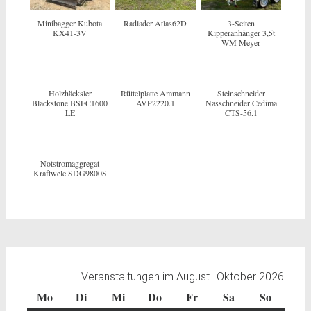
Minibagger Kubota
Radlader Atlas62D
3-Seiten
KX41-3V
Kipperanhänger 3,5t
WM Meyer
Holzhäcksler
Rüttelplatte Ammann
Steinschneider
Blackstone BSFC1600
AVP2220.1
Nasschneider Cedima
LE
CTS-56.1
Notstromaggregat
Kraftwele SDG9800S
Veranstaltungen im August–Oktober 2026
Mo
Montag
Di
Dienstag
Mi
Mittwoch
Do
Donnerstag
Fr
Freitag
Sa
Samstag
So
Sonntag