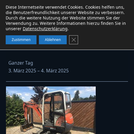
Diese Internetseite verwendet Cookies. Cookies helfen uns,
Baumaschinen
service
W&B
WhatsApp
die Benutzerfreundlichkeit unserer Website zu verbessern.
Durch die weitere Nutzung der Website stimmen Sie der
Verwendung zu. Weitere Informationen hierzu finden Sie in
unserer
Datenschutzerklärung
.
Kubota KX41-3V vermietet
GDPR Cookie-Banner schließe
Zustimmen
Ablehnen
Kubota
Ganzer Tag
KX41-
3. März 2025
–
4. März 2025
3V
vermietet