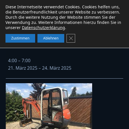
Diese Internetseite verwendet Cookies. Cookies helfen uns,
Baumaschinen
service
W&B
WhatsApp
die Benutzerfreundlichkeit unserer Website zu verbessern.
Durch die weitere Nutzung der Website stimmen Sie der
Verwendung zu. Weitere Informationen hierzu finden Sie in
unserer
Datenschutzerklärung
.
Kubota KX41-3V vermietet
GDPR Cookie-Banner schließe
Zustimmen
Ablehnen
Kubota
4:00
–
7:00
KX41-
21. März 2025
–
24. März 2025
3V
vermietet