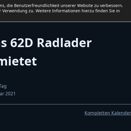
uns, die Benutzerfreundlichkeit unserer Website zu verbessern.
me
Baumaschinen
Preisliste
Kalender
Kontakt
 Verwendung zu. Weitere Informationen hierzu finden Sie in
Impressum
Datenschutzerklär
as 62D Radlader
mietet
Tag
uar 2021
t
Kompletten Kalende