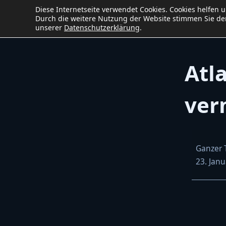
Diese Internetseite verwendet Cookies. Cookies helfen 
Ho
Baumaschinen
service
W&B
Durch die weitere Nutzung der Website stimmen Sie der
unserer
Datenschutzerklärung
.
Atl
ver
Atlas
Ganzer 
62D
23. Jan
Radlader
vermiete