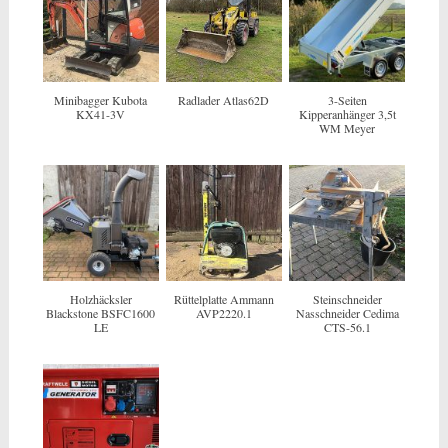
Minibagger Kubota
Radlader Atlas62D
3-Seiten
KX41-3V
Kipperanhänger 3,5t
WM Meyer
Holzhäcksler
Rüttelplatte Ammann
Steinschneider
Blackstone BSFC1600
AVP2220.1
Nasschneider Cedima
LE
CTS-56.1