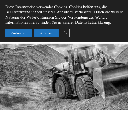
Zum
Diese Internetseite verwendet Cookies. Cookies helfen uns, die
Wir vermieten
Inhalt
Benutzerfreundlichkeit unserer Website zu verbessern. Durch die weitere
springen
Nutzung der Website stimmen Sie der Verwendung zu. Weitere
Baumaschinen – W&B
Informationen hierzu finden Sie in unserer
Datenschutzerklärung
.
Baumaschinenvermietung
GDPR Cookie-Banner schließen
Zustimmen
Ablehnen
GbR