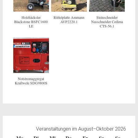
Holzhäcksler
Rüttelplatte Ammann
Steinschneider
Blackstone BSFC1600
AVP2220.1
Nasschneider Cedima
LE
CTS-56.1
Notstromaggregat
Kraftwele SDG9800S
Veranstaltungen im August–Oktober 2026
Mo
Montag
Di
Dienstag
Mi
Mittwoch
Do
Donnerstag
Fr
Freitag
Sa
Samstag
So
Sonntag