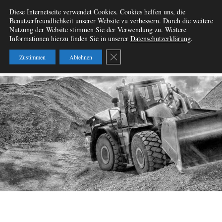
Zum
Diese Internetseite verwendet Cookies. Cookies helfen uns, die
Wir vermieten
Inhalt
Benutzerfreundlichkeit unserer Website zu verbessern. Durch die weitere
springen
Nutzung der Website stimmen Sie der Verwendung zu. Weitere
Baumaschinen – W&B
Informationen hierzu finden Sie in unserer
Datenschutzerklärung
.
Baumaschinenvermietung
GDPR Cookie-Banner schließen
Zustimmen
Ablehnen
GbR