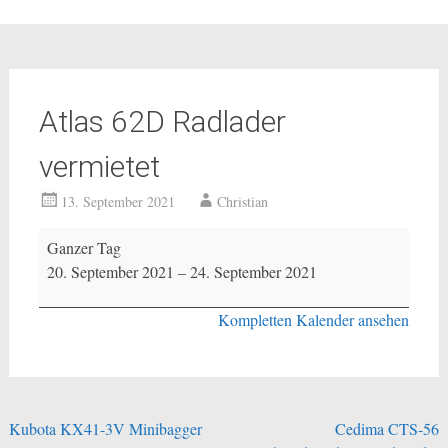
Atlas 62D Radlader
vermietet
13. September 2021
Christian
Atlas
Ganzer Tag
62D
20. September 2021
–
24. September 2021
Radlader
vermietet
Kompletten Kalender ansehen
Beitragsnavigation
Kubota KX41-3V Minibagger
Cedima CTS-56