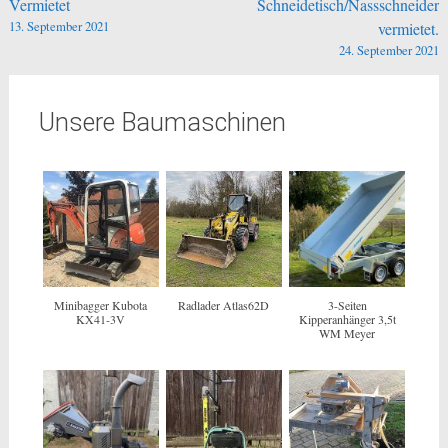
Vermietet
Schneidetisch/Nassschneider
13. September 2021
vermietet.
24. September 2021
Unsere Baumaschinen
Minibagger Kubota
Radlader Atlas62D
3-Seiten
KX41-3V
Kipperanhänger 3,5t
WM Meyer