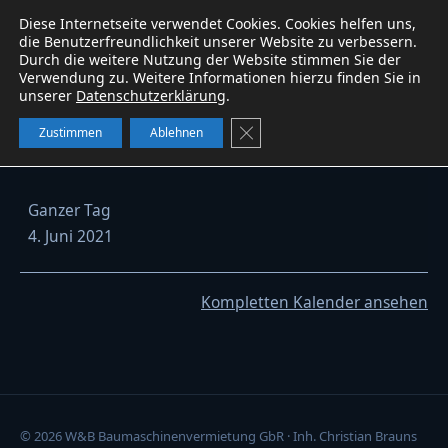
Diese Internetseite verwendet Cookies. Cookies helfen uns,
Baumaschinen
service
W&B
WhatsApp
die Benutzerfreundlichkeit unserer Website zu verbessern.
Durch die weitere Nutzung der Website stimmen Sie der
Verwendung zu. Weitere Informationen hierzu finden Sie in
unserer
Datenschutzerklärung
.
Kubota KX41-3V Vermietet
GDPR Cookie-Banner schließe
Zustimmen
Ablehnen
Kubota
Ganzer Tag
KX41-
4. Juni 2021
3V
Vermietet
Kompletten Kalender ansehen
© 2026 W&B Baumaschinenvermietung GbR · Inh. Christian Brauns