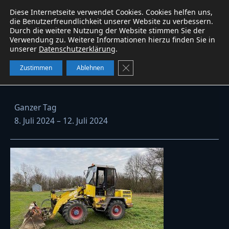
Diese Internetseite verwendet Cookies. Cookies helfen uns,
Baumaschinen
service
W&B
WhatsApp
die Benutzerfreundlichkeit unserer Website zu verbessern.
Durch die weitere Nutzung der Website stimmen Sie der
Verwendung zu. Weitere Informationen hierzu finden Sie in
unserer
Datenschutzerklärung
.
Radlader Atlas 62D vermietet
GDPR Cookie-Banner schließe
Zustimmen
Ablehnen
Radlader
Ganzer Tag
Atlas
8. Juli 2024
–
12. Juli 2024
62D
vermietet