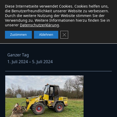
Diese Internetseite verwendet Cookies. Cookies helfen uns,
Baumaschinen
service
W&B
WhatsApp
die Benutzerfreundlichkeit unserer Website zu verbessern.
Durch die weitere Nutzung der Website stimmen Sie der
Verwendung zu. Weitere Informationen hierzu finden Sie in
unserer
Datenschutzerklärung
.
Radlader Atlas 62D vermietet
GDPR Cookie-Banner schließe
Zustimmen
Ablehnen
Radlader
Ganzer Tag
Atlas
1. Juli 2024
–
5. Juli 2024
62D
vermietet