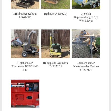
Minibagger Kubota
Radlader Atlas62D
3-Seiten
KX41-3V
Kipperanhänger 3,5t
WM Meyer
Holzhäcksler
Rüttelplatte Ammann
Steinschneider
Blackstone BSFC1600
AVP2220.1
Nasschneider Cedima
LE
CTS-56.1