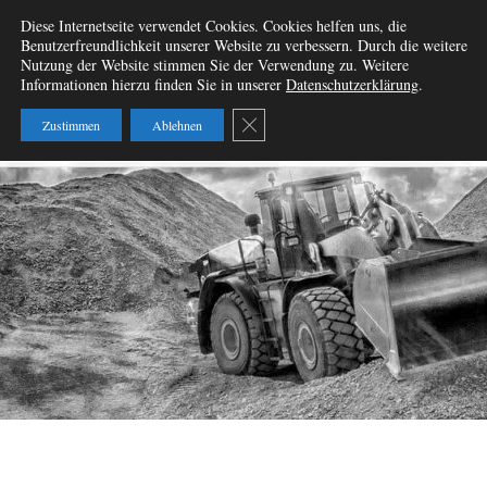
Zum
Diese Internetseite verwendet Cookies. Cookies helfen uns, die
Wir vermieten
Inhalt
Benutzerfreundlichkeit unserer Website zu verbessern. Durch die weitere
springen
Nutzung der Website stimmen Sie der Verwendung zu. Weitere
Baumaschinen – W&B
Informationen hierzu finden Sie in unserer
Datenschutzerklärung
.
Baumaschinenvermietung
GDPR Cookie-Banner schließen
Zustimmen
Ablehnen
GbR