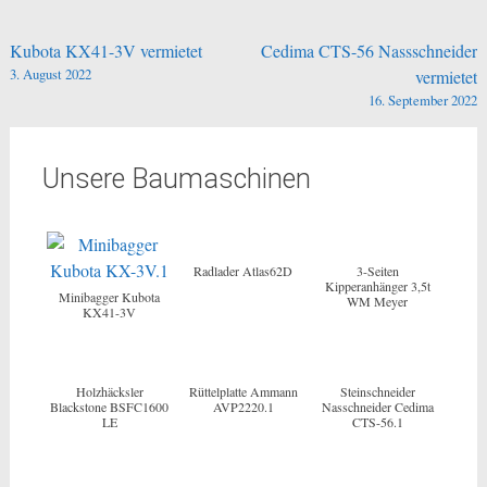
Beitragsnavigation
Kubota KX41-3V vermietet
Cedima CTS-56 Nassschneider
3. August 2022
vermietet
16. September 2022
Unsere Baumaschinen
Radlader Atlas62D
3-Seiten
Kipperanhänger 3,5t
Minibagger Kubota
WM Meyer
KX41-3V
Holzhäcksler
Rüttelplatte Ammann
Steinschneider
Blackstone BSFC1600
AVP2220.1
Nasschneider Cedima
LE
CTS-56.1