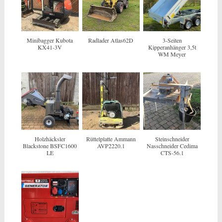
Minibagger Kubota
Radlader Atlas62D
3-Seiten
KX41-3V
Kipperanhänger 3,5t
WM Meyer
Holzhäcksler
Rüttelplatte Ammann
Steinschneider
Blackstone BSFC1600
AVP2220.1
Nasschneider Cedima
LE
CTS-56.1