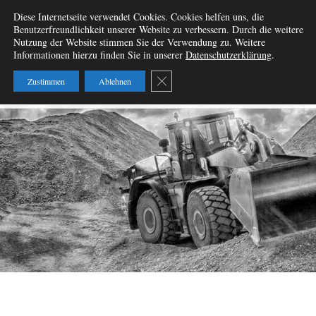
Zum
Diese Internetseite verwendet Cookies. Cookies helfen uns, die
Wir vermieten
Inhalt
Benutzerfreundlichkeit unserer Website zu verbessern. Durch die weitere
springen
Nutzung der Website stimmen Sie der Verwendung zu. Weitere
Baumaschinen – W&B
Informationen hierzu finden Sie in unserer
Datenschutzerklärung
.
Baumaschinenvermietung
GDPR Cookie-Banner schließen
Zustimmen
Ablehnen
GbR