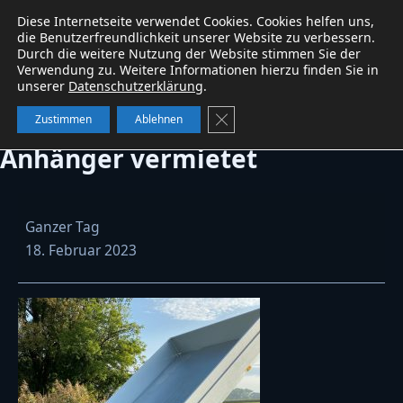
Diese Internetseite verwendet Cookies. Cookies helfen uns,
Baumaschinen
service
W&B
WhatsApp
die Benutzerfreundlichkeit unserer Website zu verbessern.
Durch die weitere Nutzung der Website stimmen Sie der
Verwendung zu. Weitere Informationen hierzu finden Sie in
unserer
Datenschutzerklärung
.
WM Meyer 3-Seiten Kipper
GDPR Cookie-Banner schließe
Zustimmen
Ablehnen
Anhänger vermietet
WM
Ganzer Tag
Meyer
18. Februar 2023
3-
Seiten
Kipper
Anhänger
vermietet